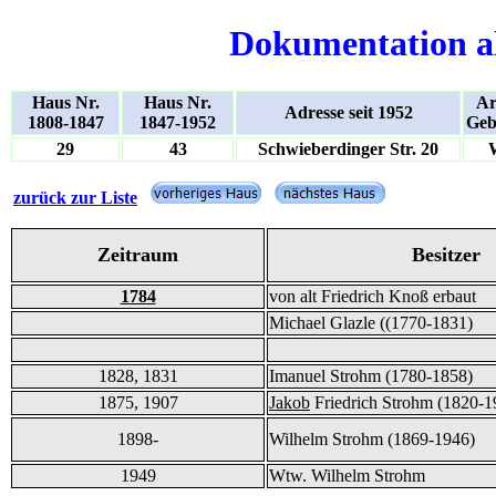
Dokumentation a
Haus Nr.
Haus Nr.
Ar
Adresse seit 1952
1808-1847
1847-1952
Geb
29
43
Schwieberdinger Str. 20
zurück zur Liste
Zeitraum
Besitzer
1784
von alt Friedrich Knoß erbaut
Michael Glazle ((1770-1831)
1828, 1831
Imanuel Strohm (1780-1858)
1875, 1907
Jakob
Friedrich Strohm (1820-1
1898-
Wilhelm Strohm (1869-1946)
1949
Wtw. Wilhelm Strohm