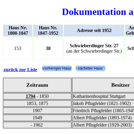
Dokumentation a
Haus Nr.
Haus Nr.
Ar
Adresse seit 1952
1808-1847
1847-1952
Geb
Schwieberdinger Str. 27
153
38
Sc
(an der Schwieberdinger Str.)
zurück zur Liste
Zeitraum
Besitzer
1794
- 1850
Katharinenhospital Stuttgart
1853, 1875
Jakob Pflugfelder (1821-1902)
1907
Friedrich Pflugfelder (1865-194
1949
Albert Pflugfelder (1893-1974)
- 1962
Albert Pflugfelder (1929-2003)