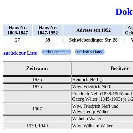
Dok
Haus Nr.
Haus Nr.
Ar
Adresse seit 1952
1808-1847
1847-1952
Geb
27
39
Schwieberdinger Str. 28
zurück zur Liste
Zeitraum
Besitzer
1836
Heinrich Neff ()
1875
Wtw. Friedrich Neff
Friedrich Neff (1838-1905) und
Georg Walter (1845-1903) je 1/
Wtw. Friedrich Neff und
1907
Wtw. Georg Walter
Wilhelm Walter
1930, 1949
Wtw. Wilhelm Walter