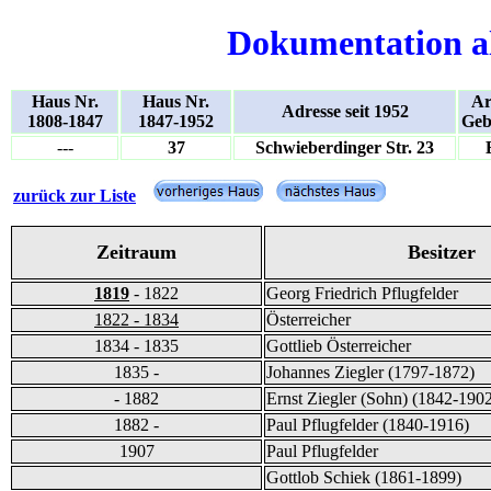
Dokumentation a
Haus Nr.
Haus Nr.
Ar
Adresse seit 1952
1808-1847
1847-1952
Geb
---
37
Schwieberdinger Str. 23
zurück zur Liste
Zeitraum
Besitzer
1819
- 1822
Georg Friedrich Pflugfelder
1822 - 1834
Österreicher
1834 - 1835
Gottlieb Österreicher
1835 -
Johannes Ziegler (1797-1872)
- 1882
Ernst Ziegler (Sohn) (1842-190
1882 -
Paul Pflugfelder (1840-1916)
1907
Paul Pflugfelder
Gottlob Schiek (1861-1899)