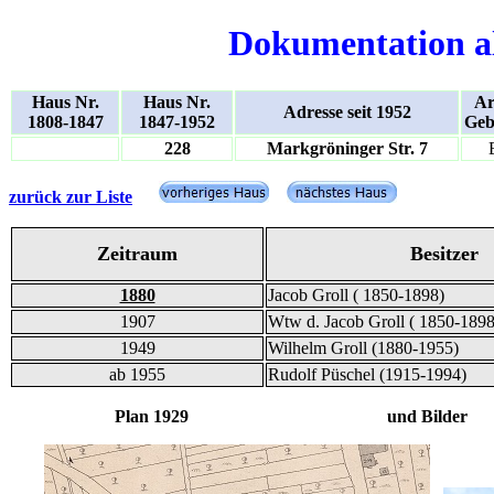
Dokumentation a
Haus Nr.
Haus Nr.
Ar
Adresse seit 1952
1808-1847
1847-1952
Geb
228
Markgröninger Str. 7
zurück zur Liste
Zeitraum
Besitzer
1880
Jacob Groll ( 1850-1898)
1907
Wtw d. Jacob Groll ( 1850-1898
1949
Wilhelm Groll (1880-1955)
ab 1955
Rudolf Püschel (1915-1994)
Plan 1929 und Bilder