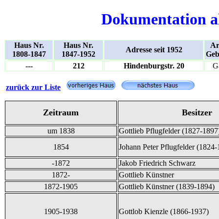
Dokumentation a
Haus Nr.
Haus Nr.
Ar
Adresse seit 1952
1808-1847
1847-1952
Geb
---
212
Hindenburgstr. 20
Ga
zurück zur Liste
Zeitraum
Besitzer
um 1838
Gottlieb Pflugfelder (1827-1897
1854
Johann Peter Pflugfelder (1824-
-1872
Jakob Friedrich Schwarz
1872-
Gottlieb Künstner
1872-1905
Gottlieb Künstner (1839-1894)
1905-1938
Gottlob Kienzle (1866-1937)