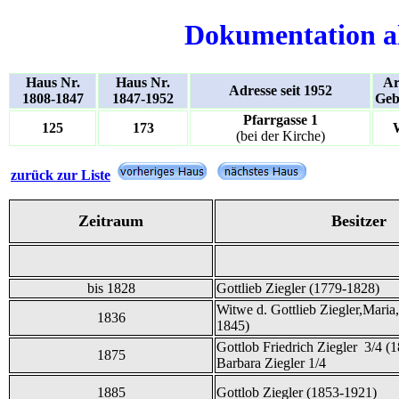
Dokumentation a
Haus Nr.
Haus Nr.
Ar
Adresse seit 1952
1808-1847
1847-1952
Geb
Pfarrgasse 1
125
173
(bei der Kirche)
zurück zur Liste
Zeitraum
Besitzer
bis 1828
Gottlieb Ziegler (1779-1828)
Witwe d. Gottlieb Ziegler,Maria
1836
1845)
Gottlob Friedrich Ziegler 3/4 (
1875
Barbara Ziegler 1/4
1885
Gottlob Ziegler (1853-1921)