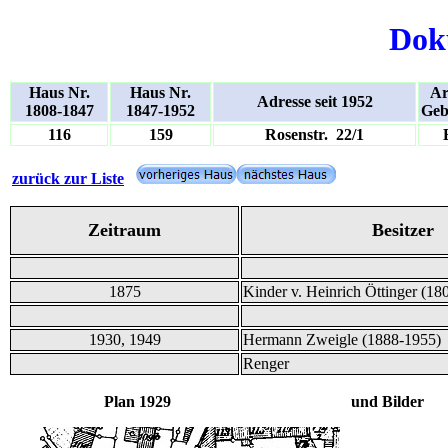
Dok
Haus Nr.
Haus Nr.
Ar
Adresse seit 1952
1808-1847
1847-1952
Geb
116
159
Rosenstr. 22/1
zurück zur Liste
Zeitraum
Besitzer
1875
Kinder v. Heinrich Öttinger (18
1930, 1949
Hermann Zweigle (1888-1955)
Renger
Plan 1929 und Bilder