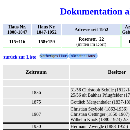
Dokumentation a
Haus Nr.
Haus Nr.
Ar
Adresse seit 1952
1808-1847
1847-1952
Geb
Rosenstr. 22
115+116
158+159
(mitten im Dorf)
zurück zur Liste
Zeitraum
Besitzer
31/56 Christoph Schüle (1812-1
1836
25/56 alt Balthas Pflugfelder (1
1875
Gottlieb Mergenthaler (1837-18
Christian Seybold (1863-1936)
1907
Christian Oettinger (1850-1907)
Wilhelm Knoß (1880-1923) 2/3 
1930
Hermann Zweigle (1888-1955)