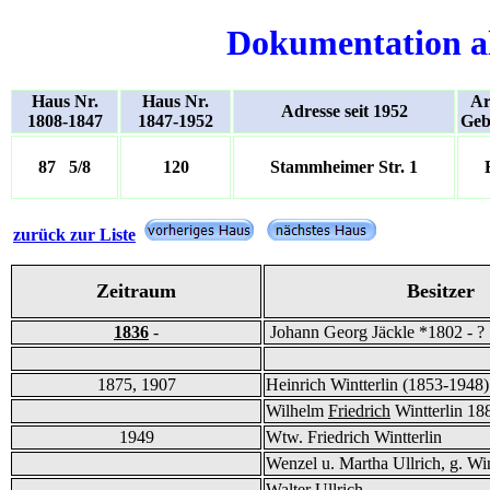
Dokumentation a
Haus Nr.
Haus Nr.
Ar
Adresse seit 1952
1808-1847
1847-1952
Geb
87 5/8
120
Stammheimer Str. 1
zurück zur Liste
Zeitraum
Besitzer
1836
-
Johann Georg Jäckle *1802 - ?
1875, 1907
Heinrich Wintterlin (1853-1948)
Wilhelm
Friedrich
Wintterlin 18
1949
Wtw. Friedrich Wintterlin
Wenzel u. Martha Ullrich, g. Win
Walter Ullrich