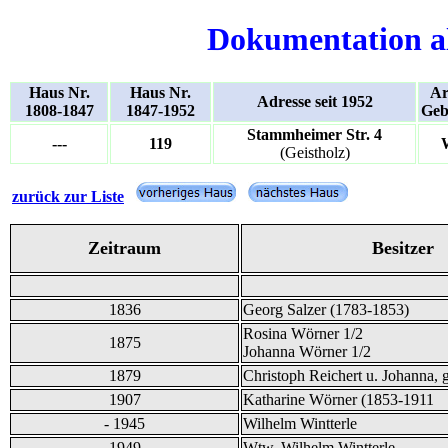
Dokumentation a
Haus Nr.
Haus Nr.
Ar
Adresse seit 1952
1808-1847
1847-1952
Geb
Stammheimer Str. 4
---
119
(Geistholz)
zurück zur Liste
Zeitraum
Besitzer
1836
Georg Salzer (1783-1853)
Rosina Wörner 1/2
1875
Johanna Wörner 1/2
1879
Christoph Reichert u. Johanna, 
1907
Katharine Wörner (1853-1911
- 1945
Wilhelm Wintterle
1949
Wtw. Wilhelm Wintterle