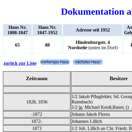
Dokumentation a
Haus Nr.
Haus Nr.
Ar
Adresse seit 1952
1808-1847
1847-1952
Geb
Hindenburgstr. 4
65
88
Nordseite
(unten im Dorf)
zurück zur Liste
Zeitraum
Besitzer
1/2 Jakob Pflugfelder, Sd. Geor
1828, 1836
Ramsbach)
1/2 jg. Michael Knoß,Bauer, ()
-1872
Johann Jakob Florus
1872-
Johannes Lillich
1873
1/2 Joh. Lillich an Chr. Friedr. 