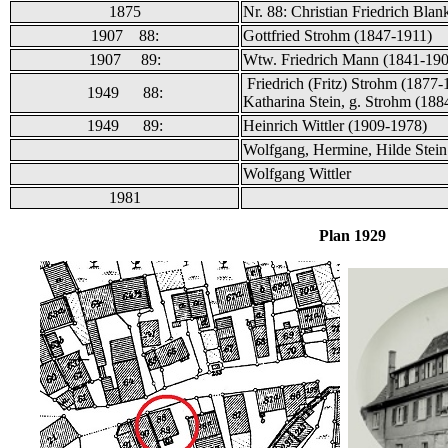
1875
Nr. 88: Christian Friedrich Blan
1907 88:
Gottfried Strohm (1847-1911)
1907 89:
Wtw. Friedrich Mann (1841-190
Friedrich (Fritz) Strohm (1877
1949 88:
Katharina Stein, g. Strohm (188
1949 89:
Heinrich Wittler (1909-1978)
Wolfgang, Hermine, Hilde Stein
Wolfgang Wittler
1981
Plan 1929