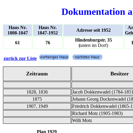
Dokumentation a
Haus Nr.
Haus Nr.
Ar
Adresse seit 1952
1808-1847
1847-1952
Geb
Hindenburgstr. 35
61
76
(
unten im Dorf)
zurück zur Liste
Zeitraum
Besitzer
1828, 1836
Jacob Dokkenwadel (1784-1851
1875
Johann Georg Dockenwadel (1
1907, 1949
Friedrich Dokkenwadel (1865-1
Richard Motz (1905-1983)
Willi Motz
Plan 1929 und Bil