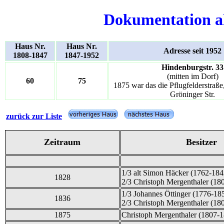
Dokumentation a
Haus Nr.
Haus Nr.
Adresse seit 1952
1808-1847
1847-1952
Hindenburgstr. 33
(mitten im Dorf)
60
75
1875 war das die Pflugfelderstraße
Gröninger Str.
zurück zur Liste
Zeitraum
Besitzer
1/3 alt Simon Häcker (1762-184
1828
2/3 Christoph Mergenthaler (18
1/3 Johannes Öttinger (1776-18
1836
2/3 Christoph Mergenthaler (18
1875
Christoph Mergenthaler (1807-