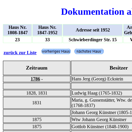
Dokumentation a
Haus Nr.
Haus Nr.
Ar
Adresse seit 1952
1808-1847
1847-1952
Geb
23
33
Schwieberdinger Str. 15
zurück zur Liste
Zeitraum
Besitzer
1786
-
Hans Jerg (Georg) Eckstein
1828, 1831
Ludwig Haag (1765-1832)
Maria, g. Gussenstätter, Wtw. 
1831
(1768-1837)
Johann Georg Künstner (1805-
1875
Wtw Johann Georg Künstner
1875
Gottlob Künstner (1848-1900)