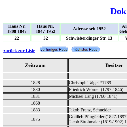
Dok
Haus Nr.
Haus Nr.
Ar
Adresse seit 1952
1808-1847
1847-1952
Geb
22
32
Schwieberdinger Str. 13
zurück zur Liste
Zeitraum
Besitzer
1828
Christoph Taigel *1789
1830
Friedrich Wörner (1797-1846)
1831
Michael Lang (1760-1841)
1868
1883
Jakob Franz, Schneider
Gottlieb Pflugfelder (1827-1897
1875
Jacob Strohmaier (1819-1902) 1