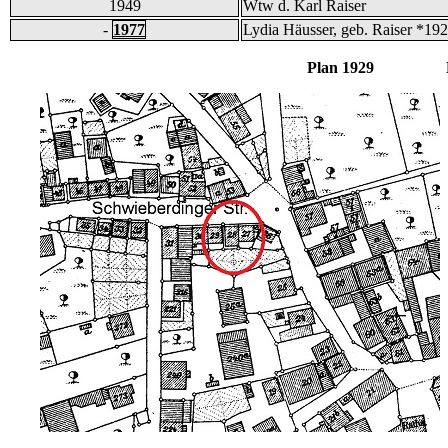
1949
Wtw d. Karl Raiser
-
1977
Lydia Häusser, geb. Raiser *19
Plan 1929 B