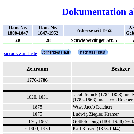
Dokumentation a
Haus Nr.
Haus Nr.
Ar
Adresse seit 1952
1808-1847
1847-1952
Geb
20
28
Schwieberdinger Str. 5
zurück zur Liste
Zeitraum
Besitzer
1776-1786
Jacob Schiek (1784-1858) und K
1828, 1831
(1783-1863) und Jacob Reichert
1875
Wtw. Jacob Reichert
1875
Ludwig Ziegler, Krämer
1891, 1907
Gottlob Haug (1861-1938) Seck
~ 1909, 1930
Karl Raiser (1878-1944)