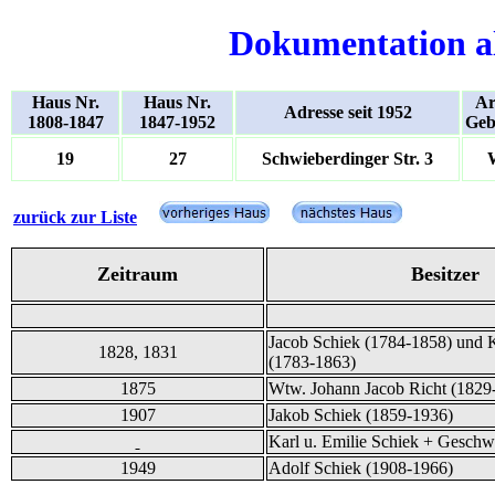
Dokumentation a
Haus Nr.
Haus Nr.
Ar
Adresse seit 1952
1808-1847
1847-1952
Geb
19
27
Schwieberdinger Str. 3
zurück zur Liste
Zeitraum
Besitzer
Jacob Schiek (1784-1858) und K
1828, 1831
(1783-1863)
1875
Wtw. Johann Jacob Richt (1829
1907
Jakob Schiek (1859-1936)
Karl u. Emilie Schiek + Geschwi
1949
Adolf Schiek (1908-1966)