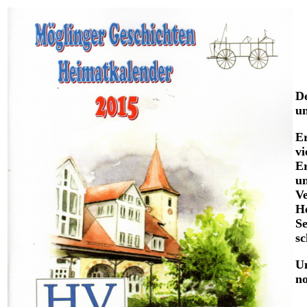
D
un
Er
vi
E
un
Ve
H
Se
sc
Un
no