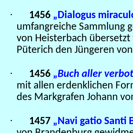
·
1456
„Dialogus miracu
umfangreiche Sammlung gei
von Heisterbach übersetzt
Püterich den Jüngeren vo
·
1456
„
Buch aller verbo
mit allen erdenklichen Fo
des Markgrafen Johann v
·
1457
„Navi gatio Santi