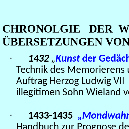
CHRONOLGIE
DER
W
ÜBERSETZUNGEN
VO
·
1432
„
Kunst
der Gedäc
Technik des Memorierens u
Auftrag Herzog Ludwig VII
illegitimen Sohn Wieland v
·
1433-1435
„
Mondwahr
Handbuch zur Prognose der