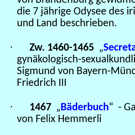
von Brandenburg gewidme
die 7 jährige Odysee des 
und Land beschrieben.
·
Zw. 1460-1465
„
Secret
gynäkologisch-sexualkundl
Sigmund von Bayern-Mün
Friedrich III
·
1467
„
Bäderbuch
“
- G
von Felix Hemmerli