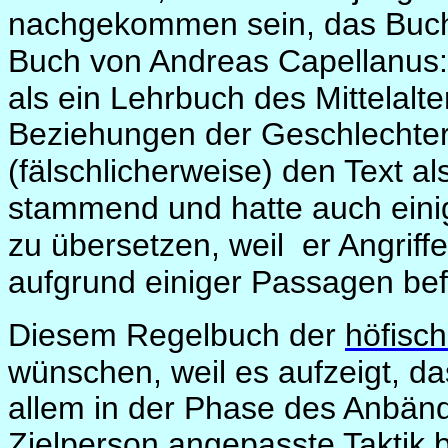
nachgekommen sein, das Bu
Buch von
Andreas
Capellanus
als ein Lehrbuch des Mittelalte
Beziehungen der Geschlechte
(fälschlicherweise) den Text a
stammend und hatte auch einig
zu übersetzen, weil
er Angrif
aufgrund einiger Passagen bef
Diesem
Regelbuch der
höfisc
wünschen, weil es aufzeigt, d
allem in der Phase des Anbänd
Zielperson angepasste Taktik b