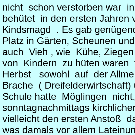
nicht
schon verstorben war
i
behütet
in den ersten Jahren
Kindsmagd
. Es gab genügen
Platz in Gärten, Scheunen un
auch
Vieh , wie
Kühe, Ziege
von
Kindern
zu hüten waren
Herbst
sowohl
auf
der Allm
Brache
( Dreifelderwirtschaft
Schule hatte
Möglingen
nicht
sonntagnachmittags kirchlichen
vielleicht den ersten Anstoß
d
was damals vor allem Lateinun