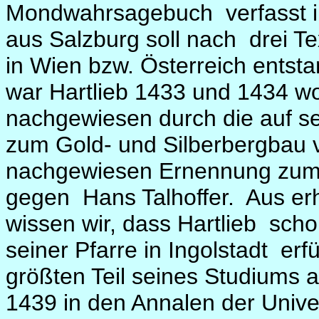
Mondwahrsagebuch
verfasst 
aus Salzburg soll nach
drei T
in Wien bzw. Österreich entsta
war Hartlieb 1433 und 1434 wo
nachgewiesen durch die auf s
zum Gold- und Silberbergbau 
nachgewiesen Ernennung zum 
gegen
Hans Talhoffer.
Aus er
wissen wir, dass Hartlieb
scho
seiner Pfarre in Ingolstadt
erf
größten Teil seines Studiums 
1439 in den Annalen der Univer