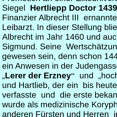
Siegel
Hertliepp Doctor 143
Finanzier Albrecht III
ernannte
Leibarzt. In dieser Stellung bl
Albrecht im Jahr 1460 und au
Sigmund. Seine
Wertschätzun
gewesen sein, denn schon 144
ein Anwesen in der Judengasse
„
Lerer der Erzney
und
„hoc
“
und Hartlieb, der ein
bis heut
verfasste
und
die erste beka
wurde als medizinische Koryp
anderen Fürsten und Herren