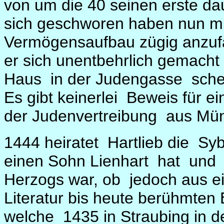
von um die 40 seinen erste da
sich geschworen haben nun mi
Vermögensaufbau zügig anzufa
er sich unentbehrlich gemach
Haus
in der Judengasse
sche
Es gibt keinerlei
Beweis für e
der Judenvertreibung
aus Mü
1444 heiratet
Hartlieb die
Syb
einen Sohn Lienhart
hat
und
Herzogs war, ob
jedoch aus ei
Literatur bis heute berühmten
welche
1435 in Straubing in d