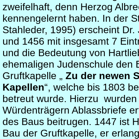
zweifelhaft, denn Herzog Albrec
kennengelernt haben. In der 
Stahleder, 1995) erscheint Dr.
und 1456 mit insgesamt 7 Eint
und die Bedeutung von Hartlie
ehemaligen Judenschule den B
Gruftkapelle „
Zu der newen S
Kapellen
“, welche bis 1803 b
betreut wurde. Hierzu
wurden 
Würdenträgern Ablassbriefe ertei
des Baus beitrugen. 1447 ist H
Bau der Gruftkapelle, er erlan