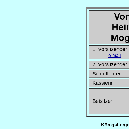
Vor
Hei
Mög
1. Vorsitzender
e-mail
2. Vorsitzender
Schriftführer
Kassierin
Beisitzer
Königsberger