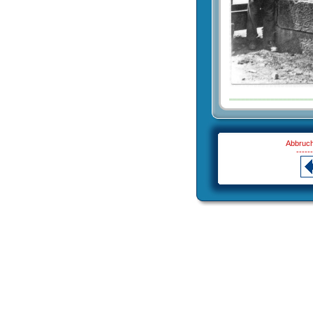
Abbruch
------