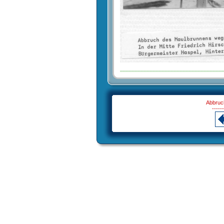
Abbruc
------