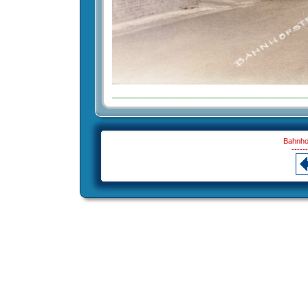
Bahnhof
------