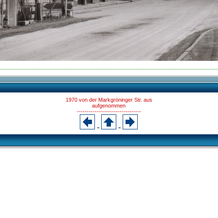
1970 von der Markgröninger Str. aus
aufgenommen
---------------------------------
-
-