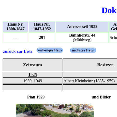
Dok
Haus Nr.
Haus Nr.
Ar
Adresse seit 1952
1808-1847
1847-1952
Ge
Bahnhofstr. 44
---
291
Schu
(Mühlweg)
zurück zur Liste
Zeitraum
Besitzer
1925
1930, 1949
Albert Kleinheinz (1885-1959)
Plan 1929 und Bilder