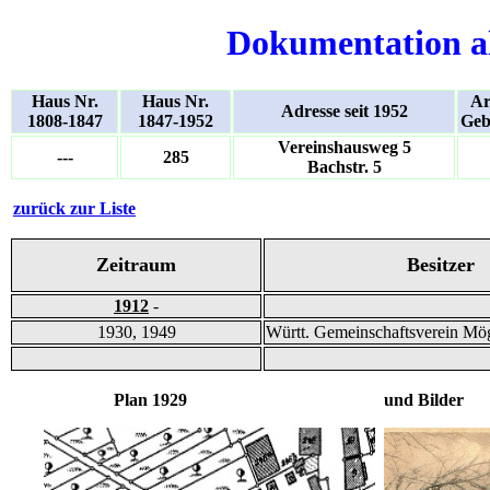
Dokumentation a
Haus Nr.
Haus Nr.
Ar
Adresse seit 1952
1808-1847
1847-1952
Geb
Vereinshausweg 5
---
285
Bachstr. 5
zurück zur Liste
Zeitraum
Besitzer
1912
-
1930, 1949
Württ. Gemeinschaftsverein Mö
Plan 1929 und Bilder