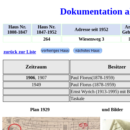
Dokumentation a
Haus Nr.
Haus Nr.
Ar
Adresse seit 1952
1808-1847
1847-1952
Geb
264
Wiesenweg 3
zurück zur Liste
Zeitraum
Besitzer
1906
, 1907
Paul Florus(1878-1959)
1949
Paul Florus (1878-1959)
Ernst Wyrich (1913-1995) mit Be
Taskale
Plan 1929 und Bilder