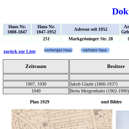
Dok
Haus Nr.
Haus Nr.
Ar
Adresse seit 1952
1808-1847
1847-1952
Geb
251
Markgröninger Str. 28
zurück zur Liste
Zeitraum
Besitzer
1907, 1930
Jakob Glazle (1860-1937)
1949
Berta Mergenthaler (1902-1990)
Plan 1929 und Bilder