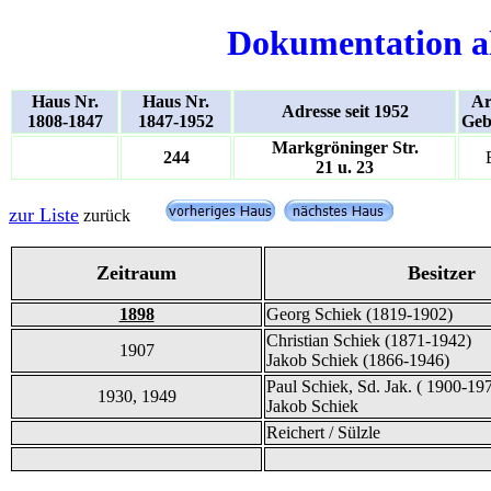
Dokumentation a
Haus Nr.
Haus Nr.
Ar
Adresse seit 1952
1808-1847
1847-1952
Geb
Markgröninger Str.
244
21 u. 23
zur Liste
zurück
Zeitraum
Besitzer
1898
Georg Schiek (1819-1902)
Christian Schiek (1871-1942)
1907
Jakob Schiek (1866-1946)
Paul Schiek, Sd. Jak. ( 1900-19
1930, 1949
Jakob Schiek
Reichert / Sülzle