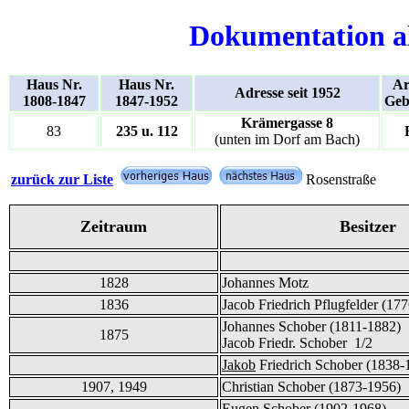
Dokumentation a
Haus Nr.
Haus Nr.
Ar
Adresse seit 1952
1808-1847
1847-1952
Geb
Krämergasse 8
83
235 u. 112
(unten im Dorf am Bach)
zurück zur Liste
Rosenstraße
Zeitraum
Besitzer
1828
Johannes Motz
1836
Jacob Friedrich Pflugfelder (17
Johannes Schober (1811-1882) 
1875
Jacob Friedr. Schober 1/2
Jakob
Friedrich Schober (1838-
1907, 1949
Christian Schober (1873-1956)
Eugen Schober (1902-1968)