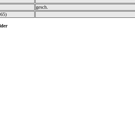
gesch.
965)
er