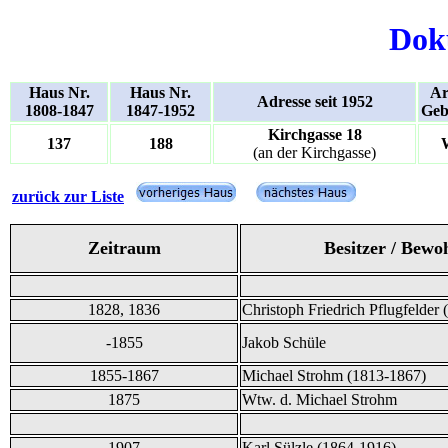
Dok
Haus Nr.
Haus Nr.
Ar
Adresse seit 1952
1808-1847
1847-1952
Geb
Kirchgasse 18
137
188
(an der Kirchgasse)
zurück zur Liste
Zeitraum
Besitzer / Bewo
1828, 1836
Christoph Friedrich Pflugfelder
-1855
Jakob Schüle
1855-1867
Michael Strohm (1813-1867)
1875
Wtw. d. Michael Strohm
1907
Karl Sülzle (1864-1916)