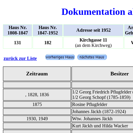
Dokumentation a
Haus Nr.
Haus Nr.
Ar
Adresse seit 1952
1808-1847
1847-1952
Geb
Kirchgasse 11
131
182
(an dem Kirchweg)
zurück zur Liste
Zeitraum
Besitzer
1/2 Georg Friedrich Pflugfelder
, 1828, 1836
1/2 Georg Schopf (1785-1859)
1875
Rosine Pflugfelder
Johannes Jäckh (1872-1924)
1930, 1949
Wtw. Johannes Jäckh
Kurt Jäckh und Hilda Wacker