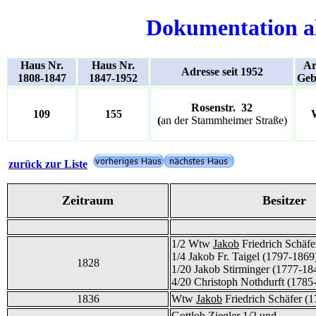
Dokumentation a
Haus Nr.
Haus Nr.
Ar
Adresse seit 1952
1808-1847
1847-1952
Geb
Rosenstr. 32
109
155
(
an der Stammheimer Straße)
zurück zur Liste
Zeitraum
Besitzer
1/2 Wtw
Jakob
Friedrich Schäfe
1/4 Jakob Fr. Taigel (1797-1869
1828
1/20 Jakob Stirminger (1777-18
4/20 Christoph Nothdurft (1785
1836
Wtw
Jakob
Friedrich Schäfer (
Gottlob Ziegler 1/2 und