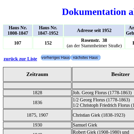
Dokumentation a
Haus Nr.
Haus Nr.
Ar
Adresse seit 1952
1808-1847
1847-1952
Geb
Rosenstr. 38
107
152
(an der Stammheimer Straße)
zurück zur Liste
Zeitraum
Besitzer
1828
Joh.
Georg
Florus (1778-1863)
1/2 Georg Florus (1778-1863)
1836
1/2 Christoph Friedrich Florus 
1875, 1907
Christian Giek (1838-1923)
1930
Samuel Giek
Robert Giek (1908-1980) und