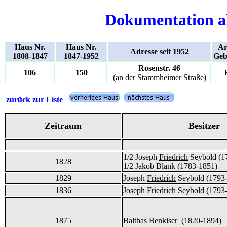
Dokumentation a
Haus Nr.
Haus Nr.
Ar
Adresse seit 1952
1808-1847
1847-1952
Geb
Rosenstr. 46
106
150
(an der Stammheimer Straße)
zurück zur Liste
Zeitraum
Besitzer
1/2 Joseph
Friedrich
Seybold (1
1828
1/2 Jakob Blank (1783-1851)
1829
Joseph
Friedrich
Seybold (1793
1836
Joseph
Friedrich
Seybold (1793
1875
Balthas Benkiser (1820-1894)