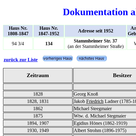
Dokumentation a
Haus Nr.
Haus Nr.
Ar
Adresse seit 1952
1808-1847
1847-1952
Geb
Stammheimer Str. 37
94 3/4
134
(an der Stammheimer Straße)
zurück zur Liste
Zeitraum
Besitzer
1828
Georg Knoß
1828, 1831
Jakob
Friedrich
Ladner (1785-1
1862
Michael Steegmaier
1875
Wtw. d. Michael Stegmaier
1894, 1907
Egidius Hönes (1862-1919)
1930, 1949
Albert Strohm (1896-1975)