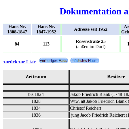
Dokumentation a
Haus Nr.
Haus Nr.
Ar
Adresse seit 1952
1808-1847
1847-1952
Geb
Rosenstraße 25
84
113
(außen im Dorf)
zurück zur Liste
Zeitraum
Besitzer
bis 1824
Jakob Friedrich Blank (1748-18
1828
Wtw. alt Jakob Friedrich Blank
1834
Christof Reichert
1836
jung Jacob Friedrich Reichert 