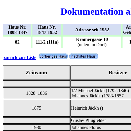
Dokumentation a
Haus Nr.
Haus Nr.
Ar
Adresse seit 1952
1808-1847
1847-1952
Geb
Krämergasse 10
82
111/2 (111a)
(unten im Dorf)
zurück zur Liste
Zeitraum
Besitzer
1/2 Michael Jäckh (1792-1846)
1828, 1836
Johannes Jäckh (1783-1857
1875
Heinrich Jäckh ()
Gustav Pflugfelder
1930
Johannes Florus