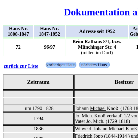
Dokumentation a
Haus Nr.
Haus Nr.
Ar
Adresse seit 1952
1808-1847
1847-1952
Geb
Beim Rathaus 8/1, bzw.
72
96/97
Münchinger Str. 4
(mitten im Dorf)
zurück zur Liste
Zeitraum
Besitzer
-um 1790-1828
Johann
Michael
Knoß (1768-18
Jo. Mich. Knoß verkauft 1/2 von
1794
Vater Jo. Mich. (1729-1818)
1836
Witwe d. Johann Michael Knoß
Friedrich Jopp (1844-1914 ) und