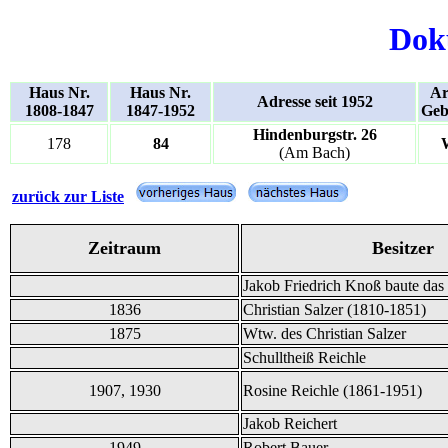
Dok
Haus Nr.
Haus Nr.
Ar
Adresse seit 1952
1808-1847
1847-1952
Geb
Hindenburgstr. 26
178
84
(Am Bach)
zurück zur Liste
Zeitraum
Besitzer
Jakob Friedrich Knoß baute da
1836
Christian Salzer (1810-1851)
1875
Wtw. des Christian Salzer
Schulltheiß Reichle
1907, 1930
Rosine Reichle (1861-1951)
Jakob Reichert
1949
Robert Bauer