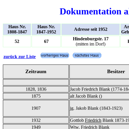
Dokumentation a
Haus Nr.
Haus Nr.
Ar
Adresse seit 1952
1808-1847
1847-1952
Geb
Hindenburgstr. 17
52
67
(mitten im Dorf)
zurück zur Liste
Zeitraum
Besitzer
1828, 1836
Jacob Friedrich Blank (1774-18
1875
alt Jacob Blank ()
1907
jg. Jakob Blank (1843-1923)
1932
Gottlob
Friedrich
Blank 1873-1
1949
Wtw. Friedrich Blank