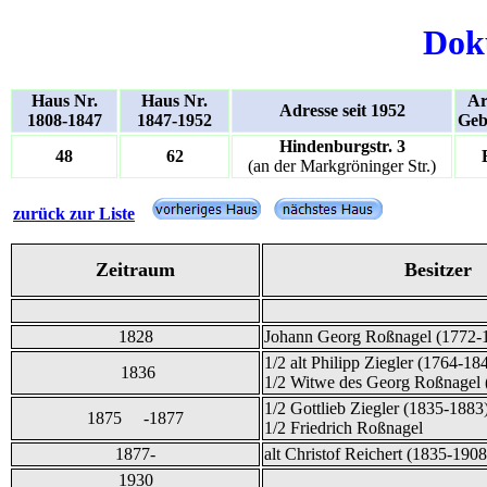
Dok
Haus Nr.
Haus Nr.
Ar
Adresse seit 1952
1808-1847
1847-1952
Geb
Hindenburgstr. 3
48
62
(an der Markgröninger Str.)
zurück zur Liste
Zeitraum
Besitzer
1828
Johann Georg Roßnagel (1772-
1/2 alt Philipp Ziegler (1764-18
1836
1/2 Witwe des Georg Roßnagel 
1/2 Gottlieb Ziegler (1835-1883
1875 -1877
1/2 Friedrich Roßnagel
1877-
alt Christof Reichert (1835-1908
1930