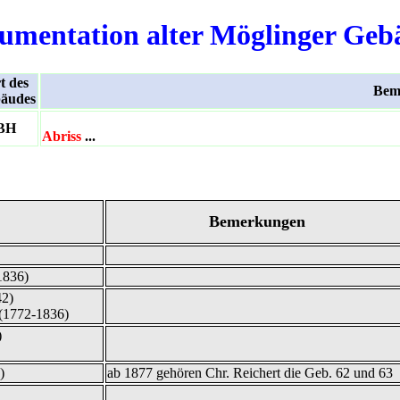
umentation alter Möglinger Geb
t des
Bem
äudes
BH
Abriss
...
Bemerkungen
1836)
42)
(1772-1836)
)
)
ab 1877 gehören Chr. Reichert die Geb. 62 und 63