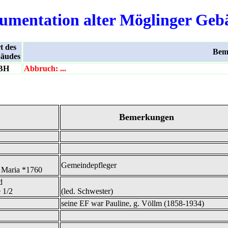
umentation alter Möglinger Geb
t des
Bem
äudes
BH
Abbruch: ...
Bemerkungen
Gemeindepfleger
 Maria *1760
d
 1/2
(led. Schwester)
seine EF war Pauline, g. Völlm (1858-1934)