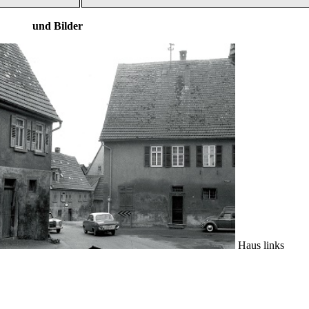
ilder
Haus links