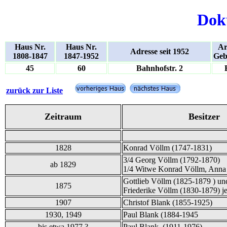
Dok
Haus Nr.
Haus Nr.
Ar
Adresse seit 1952
1808-1847
1847-1952
Geb
45
60
Bahnhofstr. 2
zurück zur Liste
Zeitraum
Besitzer
1828
Konrad Völlm (1747-1831)
3/4 Georg Völlm (1792-1870)
ab 1829
1/4 Witwe Konrad Völlm, Anna
Gottlieb Völlm (1825-1879 ) un
1875
Friederike Völlm (1830-1879) je
1907
Christof Blank (1855-1925)
1930, 1949
Paul Blank (1884-1945
bis etwa 1977 ?
Paul Blank (1911-1976)