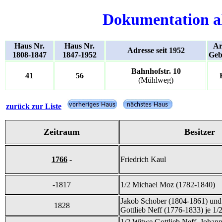
Dokumentation a
Haus Nr.
Haus Nr.
Ar
Adresse seit 1952
1808-1847
1847-1952
Geb
Bahnhofstr. 10
41
56
(Mühlweg)
zurück zur Liste
Zeitraum
Besitzer
1766
-
Friedrich Kaul
-1817
1/2 Michael Moz (1782-1840)
Jakob Schober (1804-1861) und
1828
Gottlieb Neff (1776-1833) je 1/
1/2 Witwe Gottlieb Neff, Johan