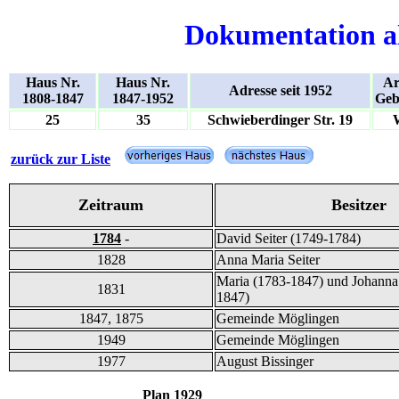
Dokumentation a
Haus Nr.
Haus Nr.
Ar
Adresse seit 1952
1808-1847
1847-1952
Geb
25
35
Schwieberdinger Str. 19
zurück zur Liste
Zeitraum
Besitzer
1784
-
David Seiter (1749-1784)
1828
Anna Maria Seiter
Maria (1783-1847) und Johanna 
1831
1847)
1847, 1875
Gemeinde Möglingen
1949
Gemeinde Möglingen
1977
August Bissinger
Plan 192