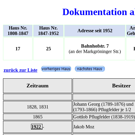
Dokumentation a
Haus Nr.
Haus Nr.
Ar
Adresse seit 1952
1808-1847
1847-1952
Geb
Bahnhofstr. 7
17
25
(an der Markgröninger Str.)
zurück zur Liste
Zeitraum
Besitzer
Johann Georg (1789-1876) und 
1828, 1831
(1793-1866) Pflugfelder je 1/2
1865
Gottlob Pflugfelder (1838-1919)
1922
-
Jakob Moz