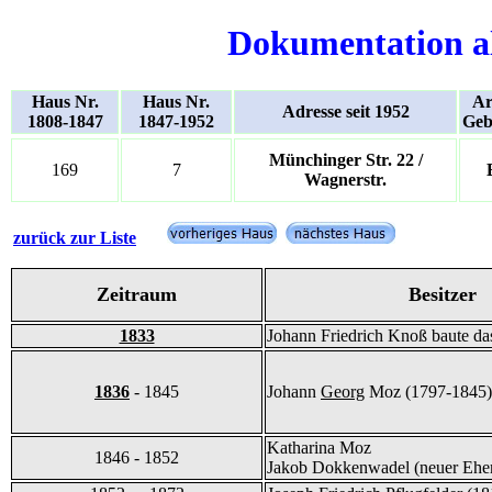
Dokumentation a
Haus Nr.
Haus Nr.
Ar
Adresse seit 1952
1808-1847
1847-1952
Geb
Münchinger Str. 22 /
169
7
Wagnerstr.
zurück zur Liste
Zeitraum
Besitzer
1833
Johann Friedrich Knoß baute d
1836
- 1845
Johann
Georg
Moz (1797-1845)
Katharina Moz
1846 - 1852
Jakob Dokkenwadel (neuer Eh