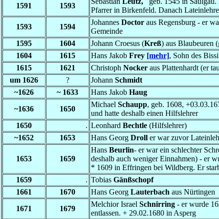
Sebastian
Leutz
,
geb. 1545 in Saulgau.
1591
1593
Pfarrer in Birkenfeld. Danach Lateinlehre
Johannes
Doctor
aus Regensburg - er wa
1593
1594
Gemeinde
1595
1604
Johann Croesus (
Kreß
) aus Blaubeuren 
1604
1615
Hans Jakob
Frey
[mehr]
, Sohn des Bissi
1615
1621
Christoph
Nocker
aus Plattenhardt (er ta
um 1626
?
Johann
Schmidt
~1626
~
1633
Hans Jakob
Haug
Michael
Schaupp
, geb. 1608, +03.03.16
~1636
1650
und hatte deshalb einen Hilfslehrer
1650
.
Leonhard
Bechtle
(Hilfslehrer)
~1652
1653
Hans Georg
Droll
er war zuvor Lateinle
Hans
Beurlin
- er war ein schlechter Sch
1653
1659
deshalb auch weniger Einnahmen) - er wu
* 1609 in Effringen bei Wildberg. Er sta
1659
.
Tobias
Gänßschopf
1661
1670
Hans Georg
Lauterbach
aus Nürtingen
Melchior Israel
Schnirring
- er wurde 16
1671
1679
entlassen. + 29.02.1680 in Asperg