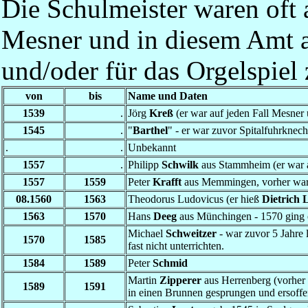
Die Schulmeister waren oft
Mesner und in diesem Amt a
und/oder für das Orgelspiel
von
bis
Name und Daten
1539
.
Jörg
Kreß
(er war auf jeden Fall Mesner 
1545
.
"
Barthel
" -
er war zuvor Spitalfuhrknech
.
.
Unbekannt
1557
.
Philipp
Schwilk
aus Stammheim (er war 
1557
1559
Peter
Krafft
aus Memmingen, vorher war e
08.1560
1563
Theodorus Ludovicus (er hieß
Dietrich 
1563
1570
Hans
Deeg
aus Münchingen - 1570 ging 
Michael
Schweitzer
-
war zuvor 5 Jahre 
1570
1585
fast nicht unterrichten.
1584
1589
Peter
Schmid
Martin
Zipperer
aus Herrenberg (vorher 
1589
1591
in einen Brunnen gesprungen und ersoff