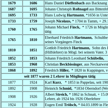
1679
1686
Hans Daniel
Dieffenbach
aus Backnang
1687
1695
Johann Christoph
Roßnagel
aus Bittenfe
1695
1733
Hans Ludwig
Hartmann
, *1656 in Unte
1733
1759
Joseph
Nicolaus
,
* 1704 in Tamm,
+ 29.
Johann Michael
Finck
,
* 1726 in Mögli
1760
1765
tätig
Eberhard Friedrich
Hartmann
,
Schulthe
1765
1810
seines Vorgängers Finck
Gottlob Friedrich
Hartmann
,
Sohn des E
1810
1851
(Hilfslehrer) in Mögl. bei seinem Vater.
3
1852
1853
Johann Friedrich Leonhard
Schübelin
,
1853
1968
Christian
Beckbissinger
,
aus Neckarwes
1868
1892
Friedrich
Hiller
,
* 1820 in Kuppingen, v
seit 1877 waren 2 Lehrer in Möglingen tätig
1877
1924
Karl
Kurz
,
* 1853 in Pappelau, seit 19
1892
1908
Heinrich
Schmid
,
*1834 Oberndorf (Wel
Albert
Streich
,
* 1862 in Schnait, + 15.0
1908
1926
Lehrer, ab 1924 bis 1926 Oberlehrer
1924
1928
Eugen Emil
Trölsch,
* 04.03.1899 in Fle